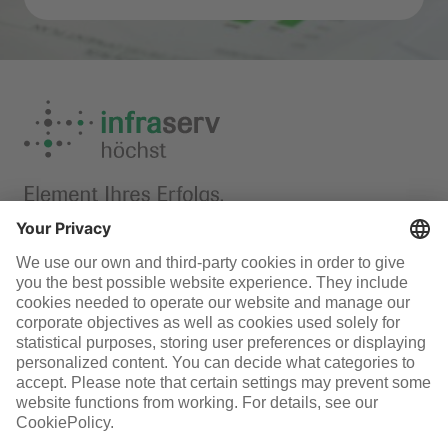
Careers
Infraserv Höchst
Careers