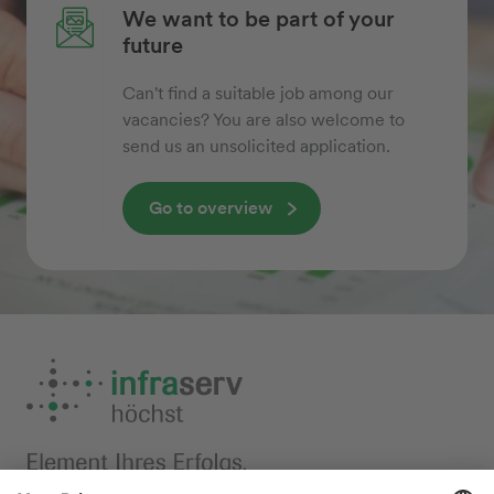
We want to be part of your
future
Can't find a suitable job among our
vacancies? You are also welcome to
send us an unsolicited application.
Go to overview