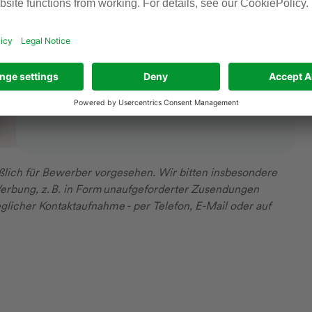
Sudem Kilavuz
+49 69 305 31278
Email senden
lich für Bewerber vorgesehen. Wir bitten insbesondere
erbung, z. B. in Form unaufgeforderter Zusendungen
glicher Kontaktaufnahme - per Telefon, E-Mail oder auf