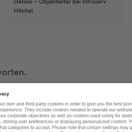
Dennis – Objektleiter bei Infraserv
Höchst
worten.
orten und dich auf dem Weg zu deiner erfolgreichen