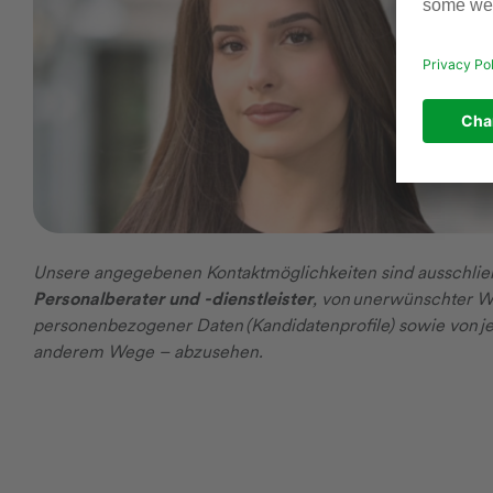
Unsere angegebenen Kontaktmöglichkeiten sind ausschließ
Personalberater und -dienstleister
, von unerwünschter W
personenbezogener Daten (Kandidatenprofile) sowie von je
anderem Wege – abzusehen.