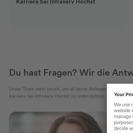
Karriere bei Infraserv Höchst
Du hast Fragen? Wir die Ant
Unser Team steht bereit, um all deine Anliegen zu beantw
Karriere bei Infraserv Höchst zu unterstützen.