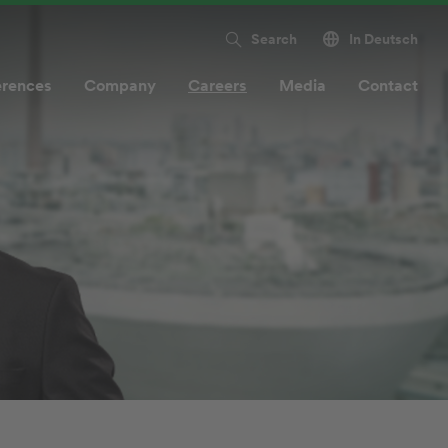
Search
In Deutsch
erences
Company
Careers
Media
Contact