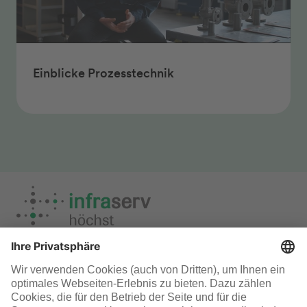
Einblicke Prozesstechnik
Storys aus dem #TeamInfraserv