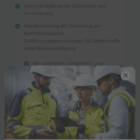
Datenverwaltung per Datenbank und
Archivierung
Gewährleistung der Einhaltung des
Kontrollmessplans
Gefährdungsbeurteilungen für Gefahrstoffe
unter Berücksichtigung
der relevanten Gefahrstoff- und
Arbeitsstoffverzeichnisse
der kundenspezifischen Lagedetails und
Messergebnisse
der örtlichen Gegebenheiten bei der
Verarbeitung, in der Forschung oder z.B.
auch bei der Lagerung von Gefahrstoffen
Beratung Gefahrstoffe