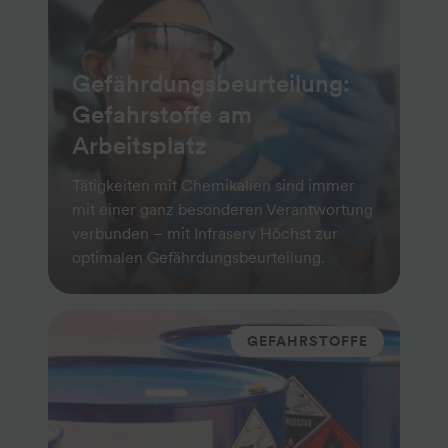
Gefährdungsbeurteilung:
Gefahrstoffe am
Arbeitsplatz
Tätigkeiten mit Chemikalien sind immer
mit einer ganz besonderen Verantwortung
verbunden – mit Infraserv Höchst zur
optimalen Gefährdungsbeurteilung.
GEFAHRSTOFFE