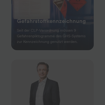
Gefahrstoffkennzeichnung
Seit der CLP-Verordnung müssen 9
Gefahrenpiktogramme des GHS-Systems
zur Kennzeichnung genutzt werden.