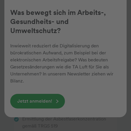
Konzepte zur Reduzierung der
Was bewegt sich im Arbeits-,
Gefahrstoffexposition an Arbeitsplätzen
Gesundheits- und
Einstufung und Kennzeichnung von
Umweltschutz?
Gefahrstoffen, Erstellung von
Sicherheitsdatenblättern und
Inwieweit reduziert die Digitalisierung den
Gefahrstoffetiketten
bürokratischen Aufwand, zum Beispiel bei der
elektronischen Arbeitsfreigabe? Was bedeuten
Erstellung von Arbeitsschutzkonzepten bei
Gesetzesänderungen wie die TA Luft für Sie als
Sanierungen oder Arbeiten in kontaminierten
Unternehmen? In unserem Newsletter ziehen wir
Bereichen gemäß TRGS 524
Bilanz.
Arbeiten in kontaminierten Bereichen
gemäß TRGS 524 und DGUV-Regel 101-
Jetzt anmelden!
004
Ermittlung der Asbestfaserkonzentration
gemäß TRGS 519