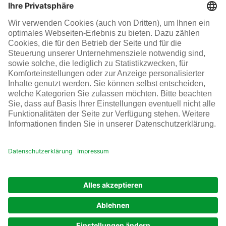
Energien
Infraserv Höchst
Karriere bei uns
Folgen Sie uns
© Infraserv Höchst
Kontakt
Sitemap
AGB
Datenschutz
Impressum