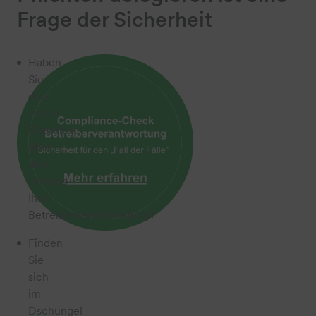
Frage der Sicherheit
Haben
Sie
den
vollen
Überblick
über
den
Umfang
Ihrer
Betreiberverantwortung?
Finden
Sie
sich
im
Dschungel