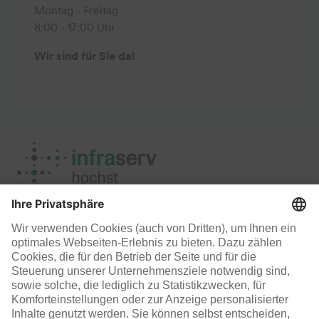
Montag - Freitag
8:00 - 17:00 Uhr
Wir sind für Sie da!
Standortmanagement
Infraserv Höchst