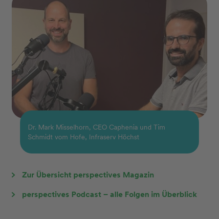
Dr. Mark Misselhorn, CEO Caphenia und Tim
Schmidt vom Hofe, Infraserv Höchst
Zur Übersicht perspectives Magazin
perspectives Podcast – alle Folgen im Überblick