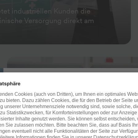
tet industriellen Kunden die
zinische Versorgung direkt am
Ihre Meinung zählt!
Teilen Sie uns in nur 1 Minute Ihr Feedback zur Website 
werden!