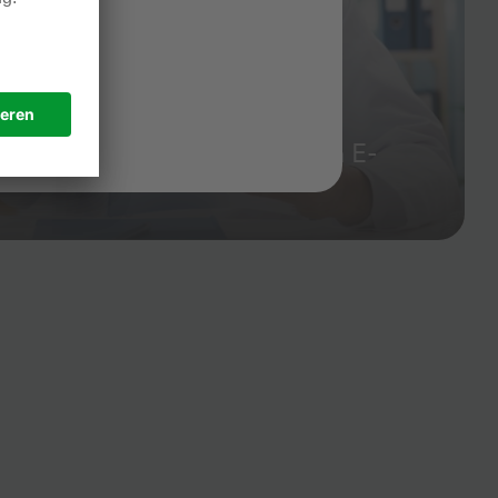
Fokus
beitsmedizin und ergänzendem E-