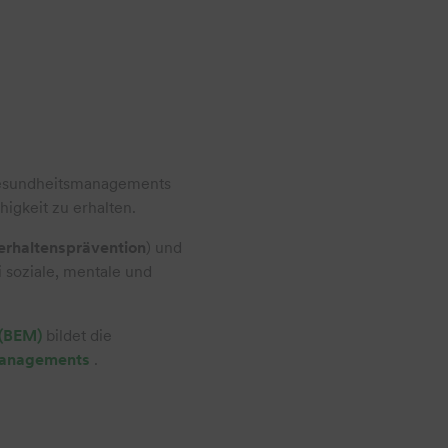
n Gesundheitsmanagements
igkeit zu erhalten.
erhaltensprävention
) und
 soziale, mentale und
 (BEM)
bildet die
smanagements
.