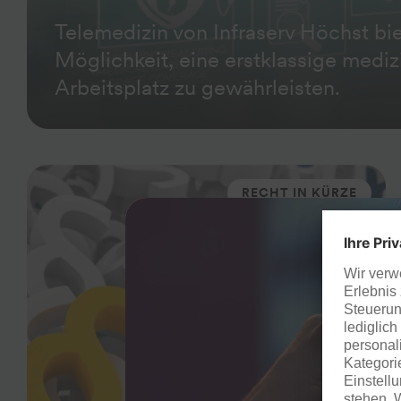
Telemedizin von Infraserv Höchst bie
Möglichkeit, eine erstklassige medi
Arbeitsplatz zu gewährleisten.
RECHT IN KÜRZE