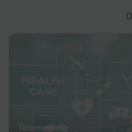
D
Telemedizin