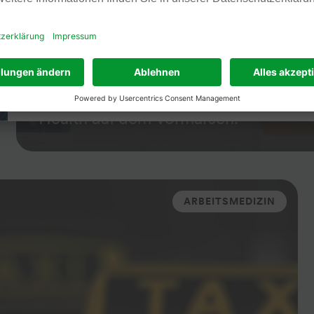
Feedback geben
Psychische Gesundheit im 
Die Kombination von klassischer Ar
Health auf dem Vormarsch.
ARBEITSMEDIZIN