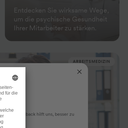
Entdecken Sie wirksame Wege,
um die psychische Gesundheit
Ihrer Mitarbeiter zu stärken.
ARBEITSMEDIZIN
mit. Ihr Feedback hilft uns, besser zu