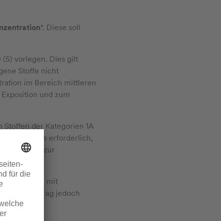
nzentration
“. Diese soll
 (5) vorlegen. Dies gilt
ene Stoffe nicht
ation im Bereich mittleren
 Exposition und zum
Stoffen der Kategorien 1A
Dann wird es erforderlich,
ßnahmenplan zur
sverzeichnis
mit
letzten Eintrag jedoch