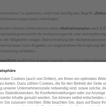
zentration“ zu sprechen, nutzt man künftig den Begriff „
Zielko
 Verbesserungsprozess unterliegen.
tänden müssen Unternehmen einen
Maßnahmenplan
nach § 10
rbeitsplatzgrenzwerte für krebserzeugende oder keimzellmutag
r die Tätigkeiten wegen Überschreitung der Akzeptanzkonzentr
ßnahmenplan muss Angaben zur angestrebten Verringerung der
Umsetzung enthalten.
gepflicht
besteht bei krebserregenden und keimzellmutagenen 
atzgrenzwerte oder Toleranzgrenzwerte überschritten werden. 
 von 2 Monaten die gemessenen Expositionen sowie einen Ma
wertüberschreitungen zukommen zu lassen.
ffe (R)
der Kategorien 1A und 1B müssen künftig ins
Exposition
ders als bei den KM-Stoffen muss das Verzeichnis nach dem 
n nur 5 Jahre aufbewahrt werden.