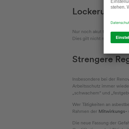
Lockerung bei
Nur noch akut toxische Sto
Dies gilt nicht mehr für KM
Strengere Reg
Insbesondere bei der Renov
Arbeitsschutz immer wieder
„schwachem“ und „festgeb
Wer Tätigkeiten an asbest
Rahmen der
Mitwirkungs- 
Die neue Fassung der Gefah