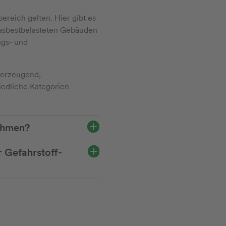
ereich gelten. Hier gibt es
 asbestbelasteten Gebäuden
ngs- und
serzeugend,
iedliche Kategorien
nehmen?
 Gefahrstoff-