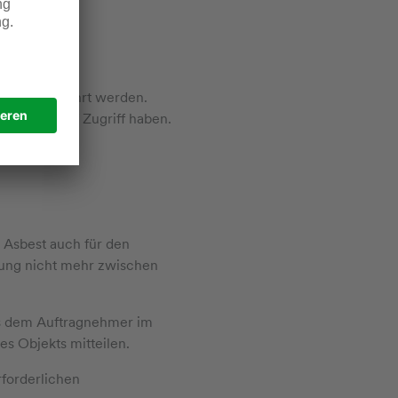
chluss verwahrt werden.
sonen darauf Zugriff haben.
 Asbest auch für den
nung nicht mehr zwischen
ss dem Auftragnehmer im
s Objekts mitteilen.
rforderlichen