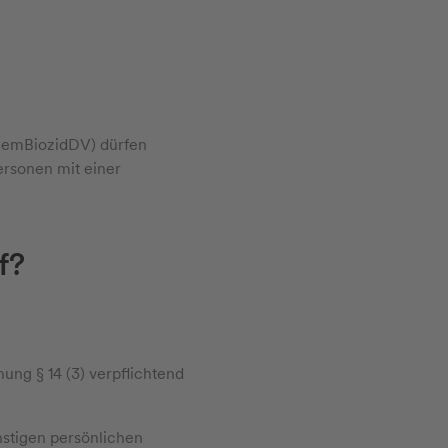
ChemBiozidDV) dürfen
ersonen mit einer
f?
nung § 14 (3) verpflichtend
nstigen persönlichen