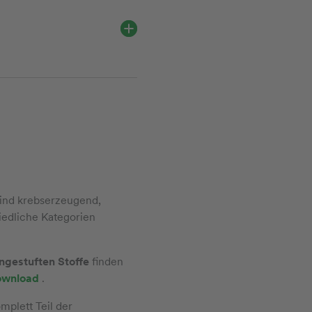
ind
krebserzeugend,
iedliche Kategorien
ngestuften Stoffe
finden
ownload
.
mplett Teil der