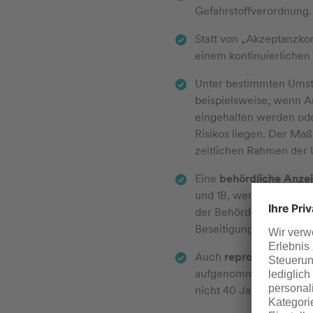
Gefahrstoffverordnung.
Statt von „Akzeptanzkon
einem kontinuierlichen
Unter bestimmten Ums
beispielsweise, wenn A
eingehalten werden ode
Risikos liegen. Der Ma
zeitlichen Rahmen der 
Eine
behördliche Anzei
und 1B, wenn Arbeitspl
der Behörde innerhalb
Beseitigung der Grenz
Auch
reprotoxische Sto
aufgenommen werden. An
nicht 40 Jahre, sonder