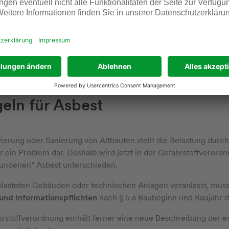
 der Lagerung giftiger Stoffe
ffe und Gemische der Kategorien 1, 2 und 3 müssen unter Vers
R-Stoffe der Kategorien 1A und 1B, solange nur fachkundige Per
eln für Asbest
ierung oder Sanierung von Altbauten stellt die Belastung durch
 ein Problem dar. Deshalb wird jetzt in der Gefahrstoffverord
undenen“ Asbest unterschieden.
belasteten Gebäuden oder technischen Anlagen veranlasst, mu
und Informationspflichten
nach § 5 a Baubeginn und Baujahr de
rstoffverordnung enthält ferner eine neue Beschreibung der e