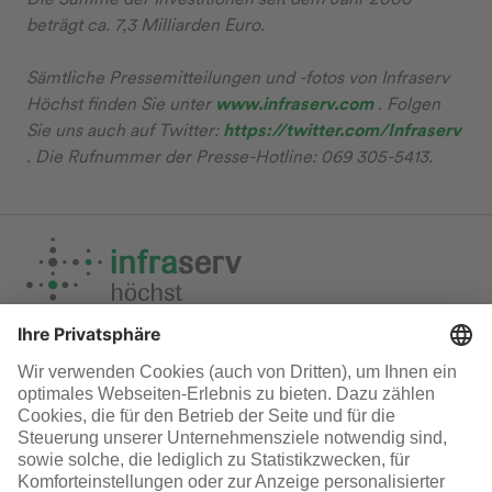
beträgt ca. 7,3 Milliarden Euro.
Sämtliche Pressemitteilungen und -fotos von Infraserv
Höchst finden Sie unter
www.infraserv.com
. Folgen
Sie uns auch auf Twitter:
https://twitter.com/Infraserv
. Die Rufnummer der Presse-Hotline: 069 305-5413.
Medien
Infraserv Höchst