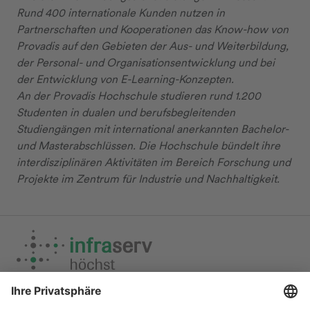
Rund 400 internationale Kunden nutzen in
Partnerschaften und Kooperationen das Know-how von
Provadis auf den Gebieten der Aus- und Weiterbildung,
der Personal- und Organisationsentwicklung und bei
der Entwicklung von E-Learning-Konzepten.
An der Provadis Hochschule studieren rund 1.200
Studenten in dualen und berufsbegleitenden
Studiengängen mit international anerkannten Bachelor-
und Masterabschlüssen. Die Hochschule bündelt ihre
interdisziplinären Aktivitäten im Bereich Forschung und
Projekte im Zentrum für Industrie und Nachhaltigkeit.