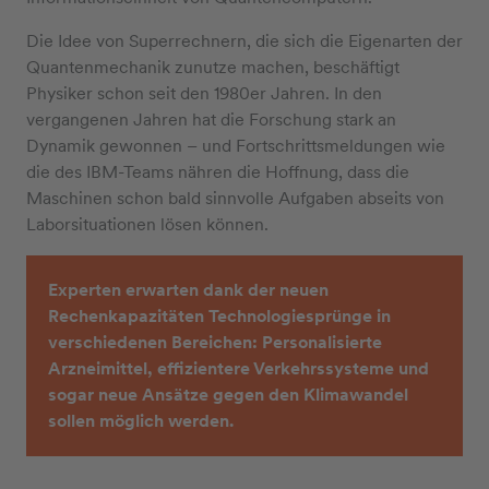
Die Idee von Superrechnern, die sich die Eigenarten der
Quantenmechanik zunutze machen, beschäftigt
Physiker schon seit den 1980er Jahren. In den
vergangenen Jahren hat die Forschung stark an
Dynamik gewonnen – und Fortschrittsmeldungen wie
die des IBM-Teams nähren die Hoffnung, dass die
Maschinen schon bald sinnvolle Aufgaben abseits von
Laborsituationen lösen können.
Experten erwarten dank der neuen
Rechenkapazitäten Technologiesprünge in
verschiedenen Bereichen: Personalisierte
Arzneimittel, effizientere Verkehrssysteme und
sogar neue Ansätze gegen den Klimawandel
sollen möglich werden.