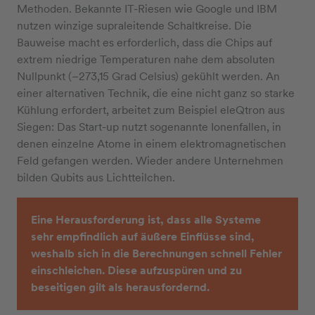
Methoden. Bekannte IT-Riesen wie Google und IBM
nutzen winzige supraleitende Schaltkreise. Die
Bauweise macht es erforderlich, dass die Chips auf
extrem niedrige Temperaturen nahe dem absoluten
Nullpunkt (–273,15 Grad Celsius) gekühlt werden. An
einer alternativen Technik, die eine nicht ganz so starke
Kühlung erfordert, arbeitet zum Beispiel eleQtron aus
Siegen: Das Start-up nutzt sogenannte Ionenfallen, in
denen einzelne Atome in einem elektromagnetischen
Feld gefangen werden. Wieder andere Unternehmen
bilden Qubits aus Lichtteilchen.
Eine Herausforderung ist, dass alle Systeme
sehr empfindlich auf äußere Einflüsse sind,
weshalb sich in die Berechnungen schnell Fehler
einschleichen. Diese aufzuspüren und zu
beseitigen gilt als herausfordernd.