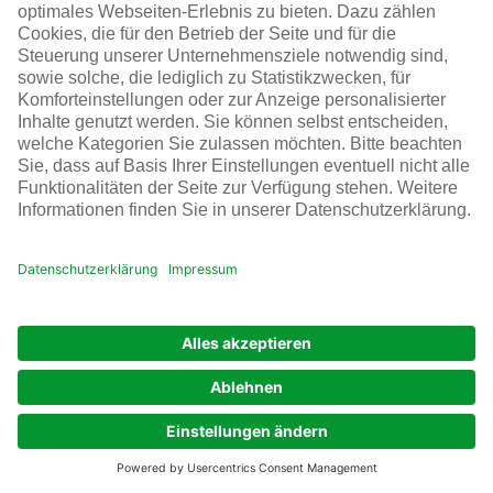
Laborbetrieb
Infraserv Höchst
Karriere bei uns
Folgen Sie uns
© Infraserv Höchst