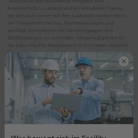
Gesetzliche und behördliche Vorgaben zum
Arbeitsschutz in Laboren sind ein komplexes Thema,
bei dem man immer auf dem Laufenden bleiben muss,
um Unannehmlichkeiten, Nachbesserungen und
unnötige Zusatzkosten bei Genehmigungen und
Zertifizierungen zu vermeiden. Infraserv-Experten für
das Labor-Facility-Management sind mit allen aktuellen
Regularien bestens vertraut und beraten Sie gerne.
Beratung anfragen
Aufgaben des Arbeitsschutzes, die
unmittelbar in die
Betreiberverantwortung fallen
Ihre Verantwortung als Laborbetreiber für die