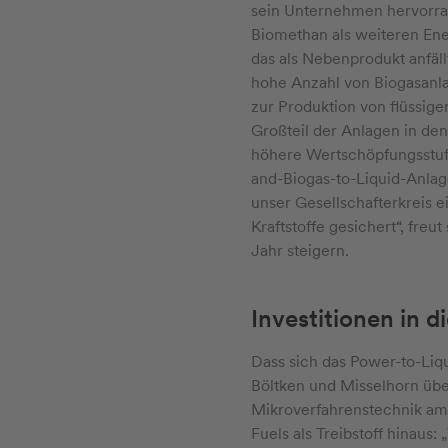
sein Unternehmen hervorrag
Biomethan als weiteren Ene
das als Nebenprodukt anfällt
hohe Anzahl von Biogasanla
zur Produktion von flüssig
Großteil der Anlagen in den
höhere Wertschöpfungsstufe
and-Biogas-to-Liquid-Anlage;
unser Gesellschafterkreis ei
Kraftstoffe gesichert“, freu
Jahr steigern.
Investitionen in d
Dass sich das Power-to-Liqu
Böltken und Misselhorn über
Mikroverfahrenstechnik am K
Fuels als Treibstoff hinaus