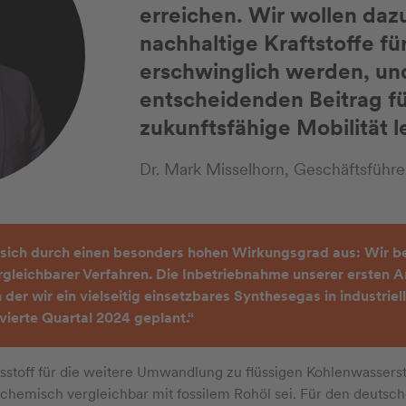
erreichen. Wir wollen daz
nachhaltige Kraftstoffe f
erschwinglich werden, un
entscheidenden Beitrag fü
zukunftsfähige Mobilität l
Dr. Mark Misselhorn, Geschäftsführ
 sich durch einen besonders hohen Wirkungsgrad aus: Wir be
gleichbarer Verfahren. Die Inbetriebnahme unserer ersten A
n der wir ein vielseitig einsetzbares Synthesegas in industri
 vierte Quartal 2024 geplant.“
sstoff für die weitere Umwandlung zu flüssigen Kohlenwasserst
chemisch vergleichbar mit fossilem Rohöl sei. Für den deutsch