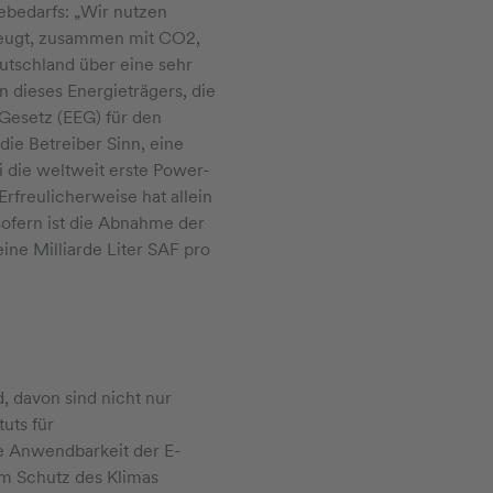
ebedarfs: „Wir nutzen
rzeugt, zusammen mit CO2,
eutschland über eine sehr
 dieses Energieträgers, die
-Gesetz (EEG) für den
ie Betreiber Sinn, eine
 die weltweit erste Power-
Erfreulicherweise hat allein
nsofern ist die Abnahme der
eine Milliarde Liter SAF pro
, davon sind nicht nur
uts für
ie Anwendbarkeit der E-
zum Schutz des Klimas