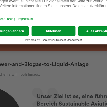
sse an unserer Technologie immens, und je näher wir dem Fertig
mehr Nachfragen kommen“, freut sich Böltken.
n etwa an dem Punkt, an dem die Elektromobilität vor rund 
ubten, dass sich E-Autos durchsetzen würden. Wir sind daher 
hmend selbstverständlich werden. Das sehen unsere potenzi
ower-and-Biogas-to-Liquid-Anlage
enia will hoch hinaus.
Unser Ziel ist es, eine füh
Bereich Sustainable Aviati