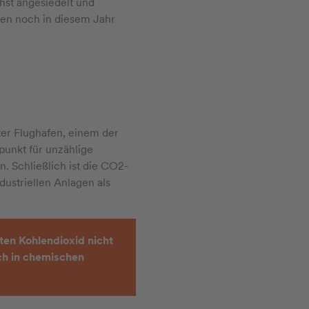
hst angesiedelt und
en noch in diesem Jahr
ter Flughafen, einem der
unkt für unzählige
. Schließlich ist die CO2-
ustriellen Anlagen als
en Kohlendioxid nicht
uch in chemischen