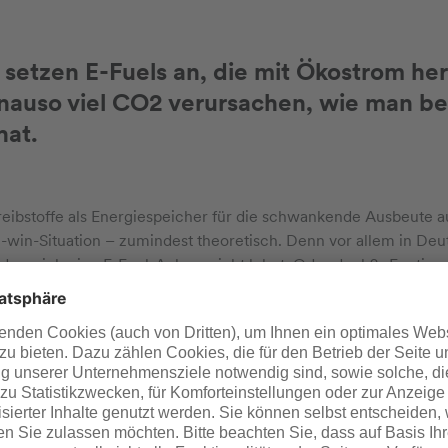
e setzen E-Fuels an, die mit Ökostrom he
enauso viel CO2 verursachen, wie man be
hat.
reibstoffe als Energiespeicher für die schwankende Ausbeute a
-win-Situation – zumindest theoretisch. Denn vor allem in Deut
dass sich eine E-Fuel-Anlage nicht lohnt. Oder doch? „Es stim
, in Patagonien oder in Australien sehr viel günstiger an Öko
um einen wollen wir uns ja nach den Erfahrungen der Corona-Ja
nderen Staaten abhängig machen, und zum anderen haben wir d
n Deutschland wirtschaftlich sein können. Wenn wir es hier scha
h mit der
Pilotanlage
im Industriepark Höchst beweisen, die nac
 Jahr herstellen kann.“ Die Anlage soll zudem modular und belieb
 der Kunden angepasst und angebunden werden kann.