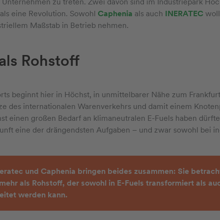
 Unternehmen zu treten. Zwei davon sind im Industriepark Höc
als eine Revolution. Sowohl
Caphenia
als auch
INERATEC
woll
striellem Maßstab in Betrieb nehmen.
als Rohstoff
rts beginnt hier in Höchst, in unmittelbarer Nähe zum Frankfur
e des internationalen Warenverkehrs und damit einem Knotenp
 einen großen Bedarf an klimaneutralen E-Fuels haben dürften
unft eine der drängendsten Aufgaben – und zwar sowohl bei ind
neratec und Caphenia bringen beides zusammen: Sie betracht
lmehr als Rohstoff, der sowohl in E-Fuels transformiert als a
eitet werden kann.