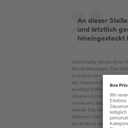
An dieser Stell
und letztlich g
hineingesteckt 
Gleichzeitig dienen diese T
Windkraftanlagen. Eine Win
Energiekosten derart hoch, 
der Atacama-Wüste in Chile
bestätigt Böltken. „Aber z
Ukraine nicht erneut von a
verbessert, dass wir auch i
überall. Das wollen wir auc
Millionen Liter E-Fuels pro
sie direkt an die Fabriken