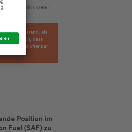
stellungstermin unserer
zehn Jahren stand, als
zuversichtlich, dass
ellen Kunden offenbar
rende Position im
on Fuel (SAF) zu