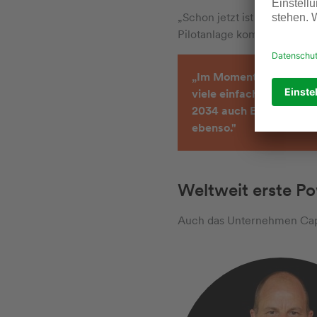
„Schon jetzt ist das Intere
Pilotanlage kommen, desto 
„Im Moment stehen wir i
viele einfach nicht gla
2034 auch E-Fuels zune
ebenso."
Weltweit erste P
Auch das Unternehmen Caph