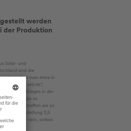
rgestellt werden
i der Produktion
us Solar- und
schland sind die
mt schon, dass man etwa in
strom kommen würde“,
hre und des Krieges in der
ie Technologie so
ffen, dann schaffen wir es
h der Fertigstellung 3,5
ig skalierbar sein, sodass