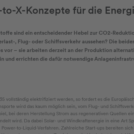
to-X-Konzepte für die Ener
stoffe sind ein entscheidender Hebel zur CO2-Redukti
rlast-, Flug- oder Schiffsverkehr aussehen? Die beid
vor – sie arbeiten derzeit an der Produktion alternati
osin und errichten die dafür notwendige Anlageninfrastr
35 vollständig elektrifiziert werden, so fordert es die Europäi
porte wird das kaum möglich sein, vom Flug- und Schiffsverk
iel, bei deren Herstellung Strom aus regenerativen Quellen ei
elt wird. Da dabei Solar- und Windkraftenergie in eine Art 
Power-to-Liquid-Verfahren. Zahlreiche Start-ups bereiten sich d