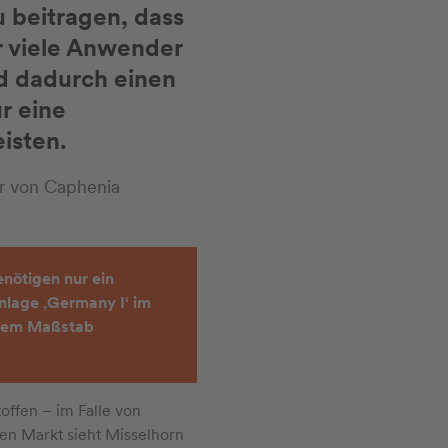
u beitragen, dass
ür viele Anwender
d dadurch einen
r eine
eisten.
er von Caphenia
nötigen nur ein
nlage ‚Germany I‘ im
ellem Maßstab
offen – im Falle von
en Markt sieht Misselhorn