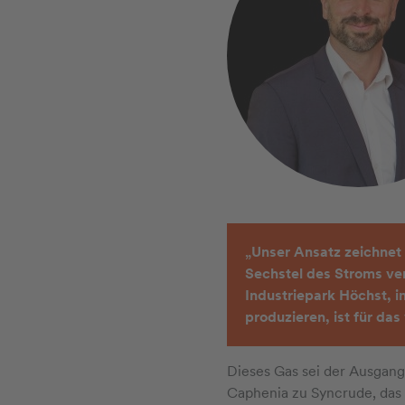
„Unser Ansatz zeichnet
Sechstel des Stroms ver
Industriepark Höchst, i
produzieren, ist für das
Dieses Gas sei der Ausgang
Caphenia zu Syncrude, das 