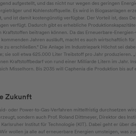
end aufgestellt, und das nicht nur wegen des geringen Energi
rgieträger und Kohlenstoffquelle. Es wird in Biogasanlagen e
, und ist damit kostengünstig verfügbar. Der Vorteil ist, dass D
gen verfügt. Dadurch gibt es erhebliche Produktionskapazitäten
en Kraftstoffen beitragen können. Da das Erneuerbare-Energien
 kommenden Jahren ausläuft, macht es auch wirtschaftlich für d
 zu erschließen.“ Die Anlage im Industriepark Höchst sei dabei
 sie soll etwa 625.000 Liter Treibstoff pro Jahr produzieren. „
nen Kraftstoffbedarf von rund einer Milliarde Litern im Jahr. I
t sich Misselhorn. Bis 2035 will Caphenia die Produktion bis auf 
ie Zukunft
id- oder Power-to-Gas-Verfahren mittelfristig durchsetzen wird
zeugt, sondern auch Prof. Roland Dittmeyer, Direktor des Instit
arlsruher Institut für Technologie (KIT). Dabei geht er über d
: „Wir wollen ja alle auf erneuerbare Energien umsteigen, was 