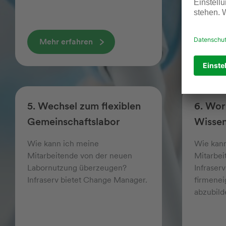
Mehr erfahren
Mehr
5. Wechsel zum flexiblen
6. Wo
Gemeinschaftslabor
Wissen
Wie kann ich meine
Wie kan
Mitarbeitende von der neuen
Mitarbei
Labor­nutzung überzeugen?
Infraser
Infraserv bietet Change Manager.
firmen­e
abzubild