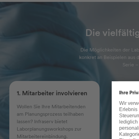
Die vielfält
Die Möglichkeiten der Lab
konkret an Beispielen aus 
Serie –
1. Mitarbeiter involvieren
2. Kom
und Äs
Wollen Sie Ihre Mitarbeitenden
am Planungs­prozess teilhaben
Labor un
lassen? Infraserv bietet
sinnvoll
Laborplanungs­workshops zur
Arbeits­
Mitarbeiter­einbindung.
Anfor­de