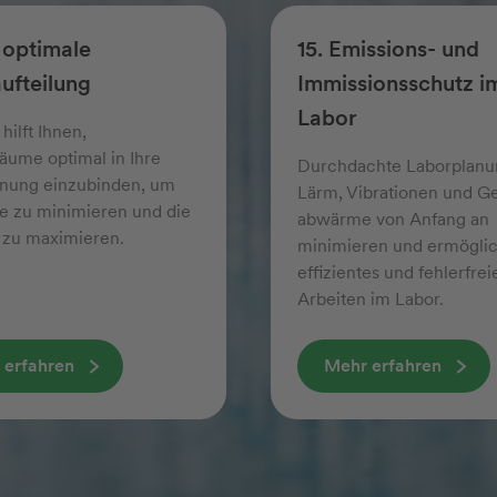
e optimale
15. Emissions- und
ufteilung
Immissions­schutz i
Labor
 hilft Ihnen,
äume optimal in Ihre
Durchdachte Laborplanu
anung einzubinden, um
Lärm, Vibrationen und Ge
 zu minimieren und die
abwärme von Anfang an
z zu maximieren.
minimieren und ermöglic
effizientes und fehler­frei
Arbeiten im Labor.
 erfahren
Mehr erfahren