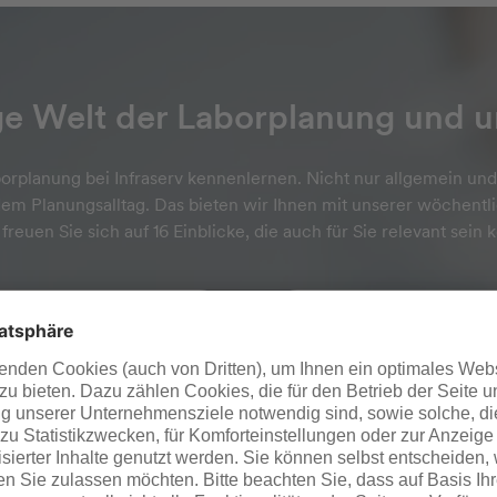
ige Welt der Laborplanung und 
orplanung bei Infraserv kennenlernen. Nicht nur allgemein und
dem Planungsalltag. Das bieten wir Ihnen mit unserer wöchent
 freuen Sie sich auf 16 Einblicke, die auch für Sie relevant sein 
binieren von Labor
3. Effizientes Arbei
thetik
Labor
d Ästhetik – kann ich das
Sie wollen die Lauf­wege
 verbinden? Moderne
neuen Labor optimieren?
formen bedeuten neue
unterstützen Sie bei der
rungen an ein Labor.
organisation der Labor­str