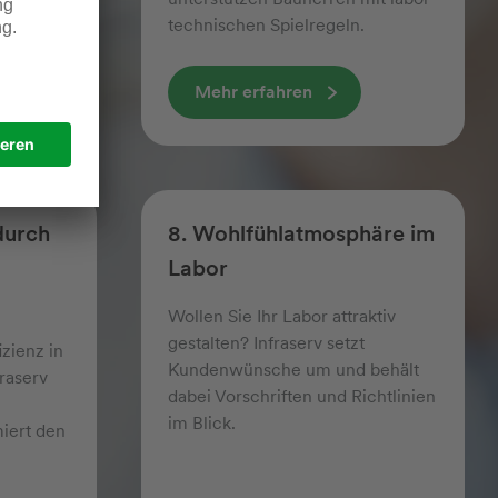
technischen Spielr­egeln.
Mehr erfahren
durch
8. Wohlfühlatmosphäre im
Labor
Wollen Sie Ihr Labor attraktiv
gestalten? Infraserv setzt
izienz in
Kundenwünsche um und behält
raserv
dabei Vorschriften und Richtlinien
im Blick.
iert den