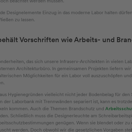
 noch beachtet werden müssen.
 Designelemente Einzug in das moderne Labor halten dürfen, i
ließen zu lassen.
behält Vorschriften wie Arbeits- und Br
derheiten, das sich unsere Infraserv-Architekten in vielen L
ternen Architekturbüro. In gemeinsamen Projekten liefern wir
lterischen Möglichkeiten für ein Labor voll auszuschöpfen und
en.
 aus Hygienegründen vielleicht nicht jeder Bodenbelag für den 
n der Laborbank mit Trennwänden separiert ist, kann es trotz
keln kommen. Auch die Themen Brandschutz und
Arbeitssch
en. Schließlich muss die Designerleuchte am Schreibarbeitsp
eitsschutzbestimmungen genügen. Wenn sie blendet oder zu du
uscht werden. Doch obwohl wir die gesetzlichen Vorgaben ste