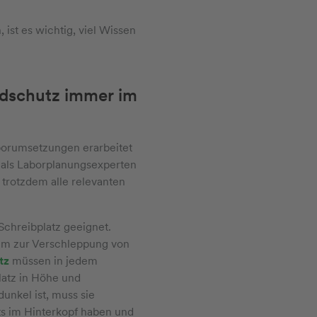
st es wichtig, viel Wissen
andschutz immer im
aborumsetzungen erarbeitet
 als Laborplanungsexperten
 trotzdem alle relevanten
Schreibplatz geeignet.
dem zur Verschleppung von
utz
müssen in jedem
latz in Höhe und
nkel ist, muss sie
ts im Hinterkopf haben und