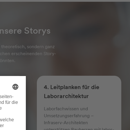
unsere Storys
 theoretisch, sondern ganz
lichen erscheinenden Story-
könnten.
ten im
4. Leitplanken für die
Laborarchitektur
 in Ihrem
Laborfachwissen und
 Wir
Umsetzungs­erfahrung –
 Neu­
Infraserv-Architekten
uktur.
unterstützen Bau­herren mit labor­