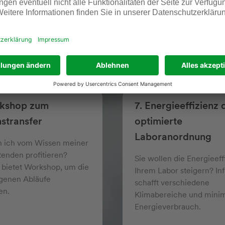
 erfahren
Mehr erfahren
rkshop zum
7. Energieeffizienz 
stransfer
optimierte
Laboranordnung
n ich vom Wissen meiner
tenden profitieren?
Sie wollen die Energieeff
v bietet Workshop, um die
Ihrem Labor steigern? Inf
igenen Abläufe
schafft verschiedene
en.
Klimabereiche und minim
Energieverbrauch.